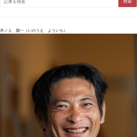
検索
井ノ上 陽一（いのうえ よういち）