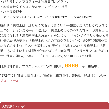
・ひとりしごとプロフィール写真専門カメラマン
・株式会社タイムコンサルティング ひとり社長
・ひとり税理士
・アイアンマン(スイム3.8km、バイク180.2km、ラン42.195km)
最新刊『税理士は「話せなくても」うまくいく
―
独立がより楽しくなるコミ
ュニケーション思考―』『改訂版 税理士のための
RPA
入門 ～一歩踏み出せ
ば変えられる！業務効率化の方法～』をはじめ、 『インボイス対応版ひとり
社長の経理の基本』『税理士のためのプログラミング -ChatGPTで知識ゼロ
から始める本-』『ひとり税理士の仕事術』『AI時代のひとり税理士』『新
版 そのまま使える経理&会計のためのExcel入門』『フリーランスのための
一生仕事に困らない本』、 『やってはいけないExcel』など41冊。
6969
日課は1日1新、ブログ。2007年7月9日以来、
日毎日更新中。
1972年12月18日 大阪生まれ。宮崎育ち東京在住。娘9歳。 詳細はこちら→
プロフィール
人気記事ランキング