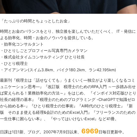
「たっぷりの時間とちょっとしたお金」
時間とお金のバランスをとり、独立後を楽しんでいただくべく、 IT・発信に
よる効率化、時間・お金のノウハウを提供している。
・効率化コンサルタント
・ひとりしごとプロフィール写真専門カメラマン
・株式会社タイムコンサルティング ひとり社長
・ひとり税理士
・アイアンマン(スイム3.8km、バイク180.2km、ラン42.195km)
最新刊『税理士は「話せなくても」うまくいく
―
独立がより楽しくなるコミ
ュニケーション思考―』『改訂版 税理士のための
RPA
入門 ～一歩踏み出せ
ば変えられる！業務効率化の方法～』をはじめ、 『インボイス対応版ひとり
社長の経理の基本』『税理士のためのプログラミング -ChatGPTで知識ゼロ
から始める本-』『ひとり税理士の仕事術』『AI時代のひとり税理士』『新
版 そのまま使える経理&会計のためのExcel入門』『フリーランスのための
一生仕事に困らない本』、 『やってはいけないExcel』など41冊。
6969
日課は1日1新、ブログ。2007年7月9日以来、
日毎日更新中。