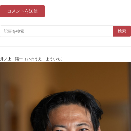
検索
井ノ上 陽一（いのうえ よういち）