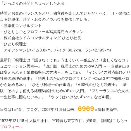
「たっぷりの時間とちょっとしたお金」
時間とお金のバランスをとり、独立後を楽しんでいただくべく、 IT・発信に
よる効率化、時間・お金のノウハウを提供している。
・効率化コンサルタント
・ひとりしごとプロフィール写真専門カメラマン
・株式会社タイムコンサルティング ひとり社長
・ひとり税理士
・アイアンマン(スイム3.8km、バイク180.2km、ラン42.195km)
最新刊『税理士は「話せなくても」うまくいく
―
独立がより楽しくなるコミ
ュニケーション思考―』『改訂版 税理士のための
RPA
入門 ～一歩踏み出せ
ば変えられる！業務効率化の方法～』をはじめ、 『インボイス対応版ひとり
社長の経理の基本』『税理士のためのプログラミング -ChatGPTで知識ゼロ
から始める本-』『ひとり税理士の仕事術』『AI時代のひとり税理士』『新
版 そのまま使える経理&会計のためのExcel入門』『フリーランスのための
一生仕事に困らない本』、 『やってはいけないExcel』など41冊。
6969
日課は1日1新、ブログ。2007年7月9日以来、
日毎日更新中。
1972年12月18日 大阪生まれ。宮崎育ち東京在住。娘9歳。 詳細はこちら→
プロフィール