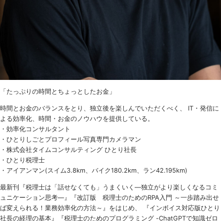
「たっぷりの時間とちょっとしたお金」
時間とお金のバランスをとり、独立後を楽しんでいただくべく、 IT・発信に
よる効率化、時間・お金のノウハウを提供している。
・効率化コンサルタント
・ひとりしごとプロフィール写真専門カメラマン
・株式会社タイムコンサルティング ひとり社長
・ひとり税理士
・アイアンマン(スイム3.8km、バイク180.2km、ラン42.195km)
最新刊『税理士は「話せなくても」うまくいく
―
独立がより楽しくなるコミ
ュニケーション思考―』『改訂版 税理士のための
RPA
入門 ～一歩踏み出せ
ば変えられる！業務効率化の方法～』をはじめ、 『インボイス対応版ひとり
社長の経理の基本』『税理士のためのプログラミング -ChatGPTで知識ゼロ