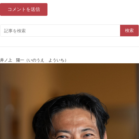
検索
井ノ上 陽一（いのうえ よういち）