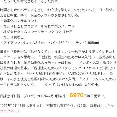
「たっぷりの時間とちょっとしたお金」
時間とお金のバランスをとり、独立後を楽しんでいただくべく、 IT・発信に
よる効率化、時間・お金のノウハウを提供している。
・効率化コンサルタント
・ひとりしごとプロフィール写真専門カメラマン
・株式会社タイムコンサルティング ひとり社長
・ひとり税理士
・アイアンマン(スイム3.8km、バイク180.2km、ラン42.195km)
最新刊『税理士は「話せなくても」うまくいく
―
独立がより楽しくなるコミ
ュニケーション思考―』『改訂版 税理士のための
RPA
入門 ～一歩踏み出せ
ば変えられる！業務効率化の方法～』をはじめ、 『インボイス対応版ひとり
社長の経理の基本』『税理士のためのプログラミング -ChatGPTで知識ゼロ
から始める本-』『ひとり税理士の仕事術』『AI時代のひとり税理士』『新
版 そのまま使える経理&会計のためのExcel入門』『フリーランスのための
一生仕事に困らない本』、 『やってはいけないExcel』など41冊。
6970
日課は1日1新、ブログ。2007年7月9日以来、
日毎日更新中。
1972年12月18日 大阪生まれ。宮崎育ち東京在住。娘9歳。 詳細はこちら→
プロフィール