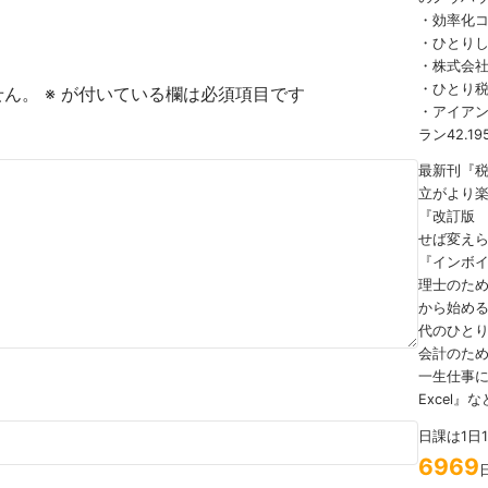
・効率化
・ひとり
・株式会社
・ひとり
せん。
※
が付いている欄は必須項目です
・アイアンマ
ラン42.19
最新刊『
立がより
『改訂版
せば変え
『インボ
理士のため
から始める
代のひとり
会計のため
一生仕事に
Excel』
日課は1日
6969