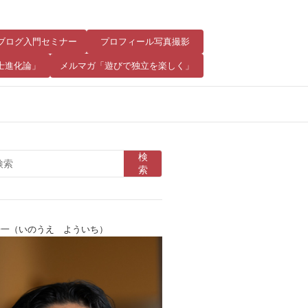
8 ブログ入門セミナー
プロフィール写真撮影
士進化論」
メルマガ「遊びで独立を楽しく」
検
索
陽一（いのうえ よういち）