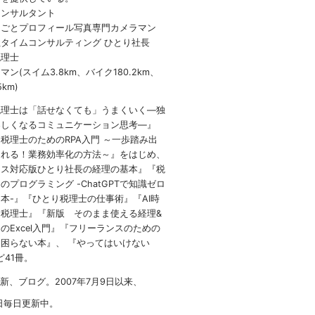
コンサルタント
しごとプロフィール写真専門カメラマン
タイムコンサルティング ひとり社長
税理士
ン(スイム3.8km、バイク180.2km、
5km)
税理士は「話せなくても」うまくいく
―
独
楽しくなるコミュニケーション思考―』
 税理士のための
RPA
入門 ～一歩踏み出
られる！業務効率化の方法～』をはじめ、
イス対応版ひとり社長の経理の基本』『税
のプログラミング -ChatGPTで知識ゼロ
本-』『ひとり税理士の仕事術』『AI時
税理士』『新版 そのまま使える経理&
のExcel入門』『フリーランスのための
困らない本』、 『やってはいけない
など41冊。
1新、ブログ。2007年7月9日以来、
日毎日更新中。