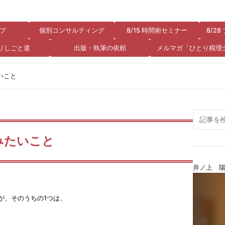
プ
個別コンサルティング
8/15 時間術セミナー
8/2
りしごと道
出版・執筆の依頼
メルマガ「ひとり税理
いこと
みたいこと
井ノ上 
が、そのうちの1つは、