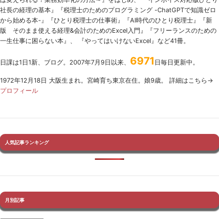
社長の経理の基本』『税理士のためのプログラミング -ChatGPTで知識ゼロ
から始める本-』『ひとり税理士の仕事術』『AI時代のひとり税理士』『新
版 そのまま使える経理&会計のためのExcel入門』『フリーランスのための
一生仕事に困らない本』、 『やってはいけないExcel』など41冊。
6971
日課は1日1新、ブログ。2007年7月9日以来、
日毎日更新中。
1972年12月18日 大阪生まれ。宮崎育ち東京在住。娘9歳。 詳細はこちら→
プロフィール
人気記事ランキング
月別記事