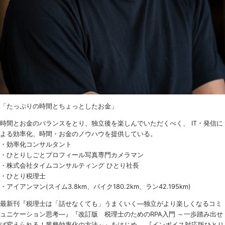
「たっぷりの時間とちょっとしたお金」
時間とお金のバランスをとり、独立後を楽しんでいただくべく、 IT・発信に
よる効率化、時間・お金のノウハウを提供している。
・効率化コンサルタント
・ひとりしごとプロフィール写真専門カメラマン
・株式会社タイムコンサルティング ひとり社長
・ひとり税理士
・アイアンマン(スイム3.8km、バイク180.2km、ラン42.195km)
最新刊『税理士は「話せなくても」うまくいく
―
独立がより楽しくなるコミ
ュニケーション思考―』『改訂版 税理士のための
RPA
入門 ～一歩踏み出せ
ば変えられる！業務効率化の方法～』をはじめ、 『インボイス対応版ひとり