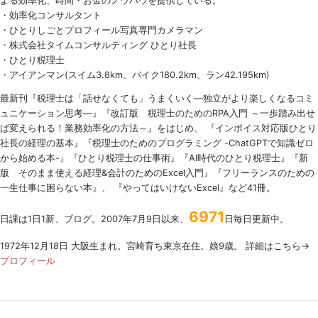
よる効率化、時間・お金のノウハウを提供している。
・効率化コンサルタント
・ひとりしごとプロフィール写真専門カメラマン
・株式会社タイムコンサルティング ひとり社長
・ひとり税理士
・アイアンマン(スイム3.8km、バイク180.2km、ラン42.195km)
最新刊『税理士は「話せなくても」うまくいく
―
独立がより楽しくなるコミ
ュニケーション思考―』『改訂版 税理士のための
RPA
入門 ～一歩踏み出せ
ば変えられる！業務効率化の方法～』をはじめ、 『インボイス対応版ひとり
社長の経理の基本』『税理士のためのプログラミング -ChatGPTで知識ゼロ
から始める本-』『ひとり税理士の仕事術』『AI時代のひとり税理士』『新
版 そのまま使える経理&会計のためのExcel入門』『フリーランスのための
一生仕事に困らない本』、 『やってはいけないExcel』など41冊。
6971
日課は1日1新、ブログ。2007年7月9日以来、
日毎日更新中。
1972年12月18日 大阪生まれ。宮崎育ち東京在住。娘9歳。 詳細はこちら→
プロフィール