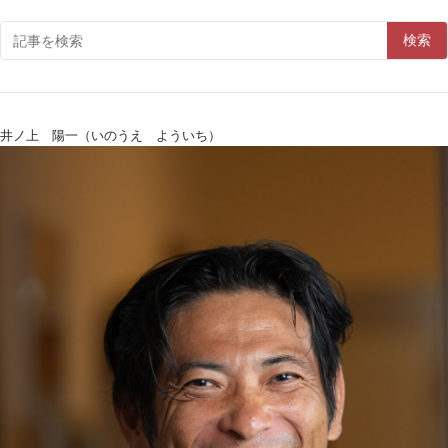
検索
井ノ上 陽一（いのうえ よういち）