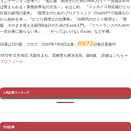
ュニケーション思考―』『改訂版 税理士のための
RPA
入門 ～一歩踏み出せ
ば変えられる！業務効率化の方法～』をはじめ、 『インボイス対応版ひとり
社長の経理の基本』『税理士のためのプログラミング -ChatGPTで知識ゼロ
から始める本-』『ひとり税理士の仕事術』『AI時代のひとり税理士』『新
版 そのまま使える経理&会計のためのExcel入門』『フリーランスのための
一生仕事に困らない本』、 『やってはいけないExcel』など41冊。
6972
日課は1日1新、ブログ。2007年7月9日以来、
日毎日更新中。
1972年12月18日 大阪生まれ。宮崎育ち東京在住。娘9歳。 詳細はこちら→
プロフィール
人気記事ランキング
月別記事