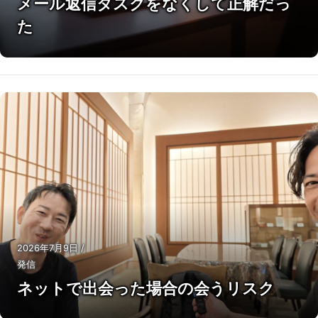
メール返信タスクをなくして正解だっ
た
2026年7月9日
/
発信
ネットで出会った場合の会うリスク