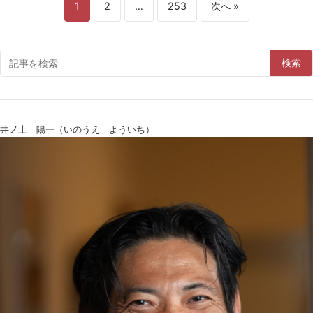
1
2
…
253
次へ »
検索
井ノ上 陽一（いのうえ よういち）