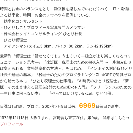
時間とお金のバランスをとり、独立後を楽しんでいただくべく、 IT・発信に
よる効率化、時間・お金のノウハウを提供している。
・効率化コンサルタント
・ひとりしごとプロフィール写真専門カメラマン
・株式会社タイムコンサルティング ひとり社長
・ひとり税理士
・アイアンマン(スイム3.8km、バイク180.2km、ラン42.195km)
最新刊『税理士は「話せなくても」うまくいく
―
独立がより楽しくなるコミ
ュニケーション思考―』『改訂版 税理士のための
RPA
入門 ～一歩踏み出せ
ば変えられる！業務効率化の方法～』をはじめ、 『インボイス対応版ひとり
社長の経理の基本』『税理士のためのプログラミング -ChatGPTで知識ゼロ
から始める本-』『ひとり税理士の仕事術』『AI時代のひとり税理士』『新
版 そのまま使える経理&会計のためのExcel入門』『フリーランスのための
一生仕事に困らない本』、 『やってはいけないExcel』など41冊。
6969
日課は1日1新、ブログ。2007年7月9日以来、
日毎日更新中。
1972年12月18日 大阪生まれ。宮崎育ち東京在住。娘9歳。 詳細はこちら→
プロフィール