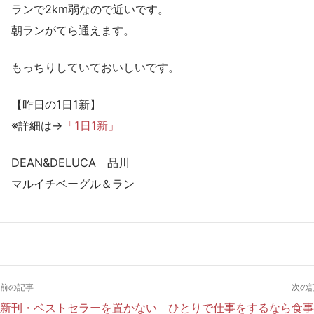
ランで2km弱なので近いです。
朝ランがてら通えます。
もっちりしていておいしいです。
【昨日の1日1新】
※詳細は→
「1日1新」
DEAN&DELUCA 品川
マルイチベーグル＆ラン
前の記事
次の
新刊・ベストセラーを置かない
ひとりで仕事をするなら食事