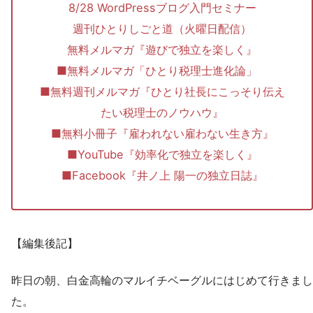
8/28 WordPressブログ入門セミナー
週刊ひとりしごと道（火曜日配信）
無料メルマガ『遊びで独立を楽しく』
■無料メルマガ「ひとり税理士進化論」
■無料週刊メルマガ『ひとり社長にこっそり伝え
たい税理士のノウハウ』
■無料小冊子『雇われない雇わない生き方』
■YouTube『効率化で独立を楽しく』
■Facebook『井ノ上 陽一の独立日誌』
【編集後記】
昨日の朝、白金高輪のマルイチベーグルにはじめて行きまし
た。