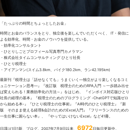
「たっぷりの時間とちょっとしたお金」
時間とお金のバランスをとり、独立後を楽しんでいただくべく、 IT・発信に
よる効率化、時間・お金のノウハウを提供している。
・効率化コンサルタント
・ひとりしごとプロフィール写真専門カメラマン
・株式会社タイムコンサルティング ひとり社長
・ひとり税理士
・アイアンマン(スイム3.8km、バイク180.2km、ラン42.195km)
最新刊『税理士は「話せなくても」うまくいく
―
独立がより楽しくなるコミ
ュニケーション思考―』『改訂版 税理士のための
RPA
入門 ～一歩踏み出せ
ば変えられる！業務効率化の方法～』をはじめ、 『インボイス対応版ひとり
社長の経理の基本』『税理士のためのプログラミング -ChatGPTで知識ゼロ
から始める本-』『ひとり税理士の仕事術』『AI時代のひとり税理士』『新
版 そのまま使える経理&会計のためのExcel入門』『フリーランスのための
一生仕事に困らない本』、 『やってはいけないExcel』など41冊。
6972
日課は1日1新、ブログ。2007年7月9日以来、
日毎日更新中。