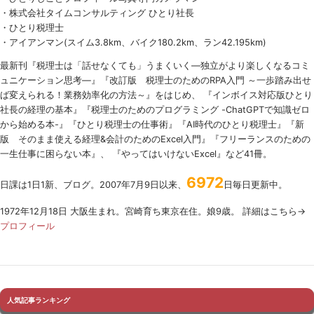
・株式会社タイムコンサルティング ひとり社長
・ひとり税理士
・アイアンマン(スイム3.8km、バイク180.2km、ラン42.195km)
最新刊『税理士は「話せなくても」うまくいく
―
独立がより楽しくなるコミ
ュニケーション思考―』『改訂版 税理士のための
RPA
入門 ～一歩踏み出せ
ば変えられる！業務効率化の方法～』をはじめ、 『インボイス対応版ひとり
社長の経理の基本』『税理士のためのプログラミング -ChatGPTで知識ゼロ
から始める本-』『ひとり税理士の仕事術』『AI時代のひとり税理士』『新
版 そのまま使える経理&会計のためのExcel入門』『フリーランスのための
一生仕事に困らない本』、 『やってはいけないExcel』など41冊。
6972
日課は1日1新、ブログ。2007年7月9日以来、
日毎日更新中。
1972年12月18日 大阪生まれ。宮崎育ち東京在住。娘9歳。 詳細はこちら→
プロフィール
人気記事ランキング