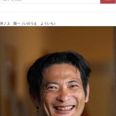
井ノ上 陽一（いのうえ よういち）