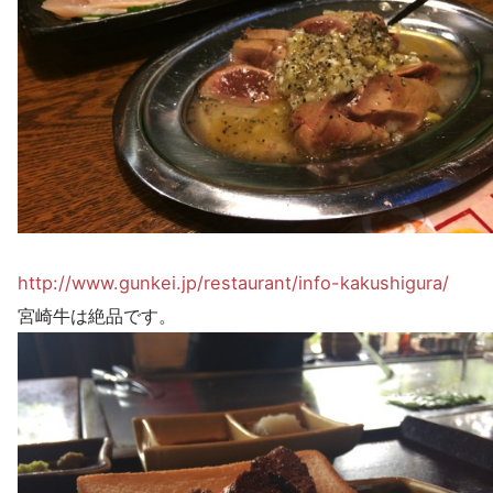
http://www.gunkei.jp/restaurant/info-kakushigura/
宮崎牛は絶品です。