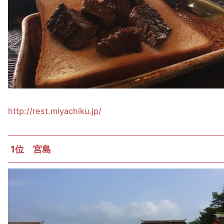
http://rest.miyachiku.jp/
1位 宮島