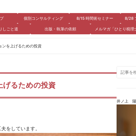
プ
個別コンサルティング
8/15 時間術セミナー
8/2
りしごと道
出版・執筆の依頼
メルマガ「ひとり税理
ョンを上げるための投資
上げるための投資
井ノ上 
工夫をしています。