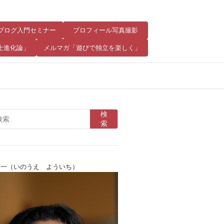
8 ブログ入門セミナー
プロフィール写真撮影
士進化論」
メルマガ「遊びで独立を楽しく」
検
索
陽一（いのうえ よういち）