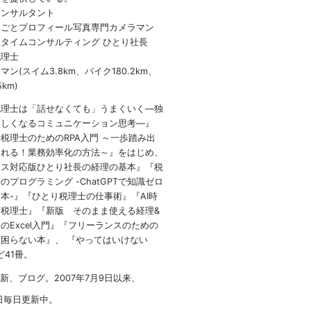
コンサルタント
しごとプロフィール写真専門カメラマン
タイムコンサルティング ひとり社長
税理士
ン(スイム3.8km、バイク180.2km、
5km)
税理士は「話せなくても」うまくいく
―
独
楽しくなるコミュニケーション思考―』
 税理士のための
RPA
入門 ～一歩踏み出
られる！業務効率化の方法～』をはじめ、
イス対応版ひとり社長の経理の基本』『税
のプログラミング -ChatGPTで知識ゼロ
本-』『ひとり税理士の仕事術』『AI時
税理士』『新版 そのまま使える経理&
のExcel入門』『フリーランスのための
困らない本』、 『やってはいけない
など41冊。
1新、ブログ。2007年7月9日以来、
日毎日更新中。