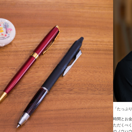
「たっぷ
時間とお
ただくべく
のノウハ