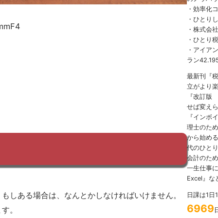
・効率化
・ひとり
mmF4
・株式会社
・ひとり
・アイアンマ
ラン42.19
最新刊『
立がより
『改訂版
せば変え
『インボ
理士のため
から始める
代のひとり
会計のため
一生仕事に
Excel』
、もしある場合は、なんとかしなければいけません。
日課は1日
6969
ます。