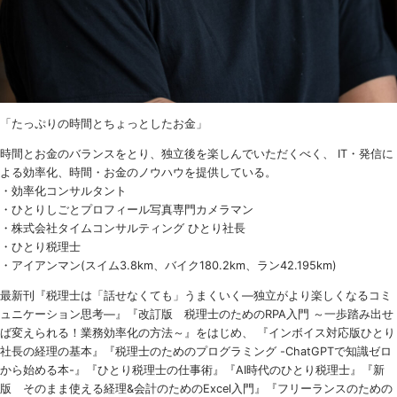
「たっぷりの時間とちょっとしたお金」
時間とお金のバランスをとり、独立後を楽しんでいただくべく、 IT・発信に
よる効率化、時間・お金のノウハウを提供している。
・効率化コンサルタント
・ひとりしごとプロフィール写真専門カメラマン
・株式会社タイムコンサルティング ひとり社長
・ひとり税理士
・アイアンマン(スイム3.8km、バイク180.2km、ラン42.195km)
最新刊『税理士は「話せなくても」うまくいく
―
独立がより楽しくなるコミ
ュニケーション思考―』『改訂版 税理士のための
RPA
入門 ～一歩踏み出せ
ば変えられる！業務効率化の方法～』をはじめ、 『インボイス対応版ひとり
社長の経理の基本』『税理士のためのプログラミング -ChatGPTで知識ゼロ
から始める本-』『ひとり税理士の仕事術』『AI時代のひとり税理士』『新
版 そのまま使える経理&会計のためのExcel入門』『フリーランスのための