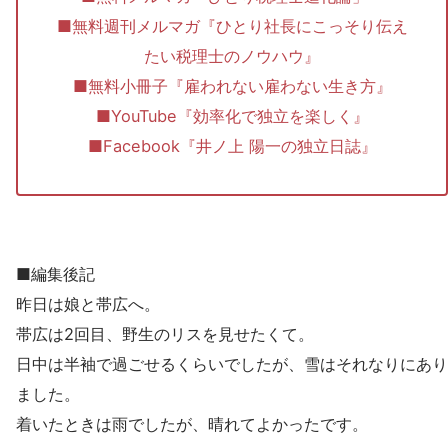
■無料週刊メルマガ『ひとり社長にこっそり伝え
たい税理士のノウハウ』
■無料小冊子『雇われない雇わない生き方』
■YouTube『効率化で独立を楽しく』
■Facebook『井ノ上 陽一の独立日誌』
■編集後記
昨日は娘と帯広へ。
帯広は2回目、野生のリスを見せたくて。
日中は半袖で過ごせるくらいでしたが、雪はそれなりにあり
ました。
着いたときは雨でしたが、晴れてよかったです。