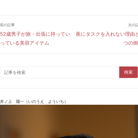
前の記事
次の
52歳男子が旅・出張に持ってい
夜にタスクを入れない理由
っている美容アイテム
つの例
検索
井ノ上 陽一（いのうえ よういち）