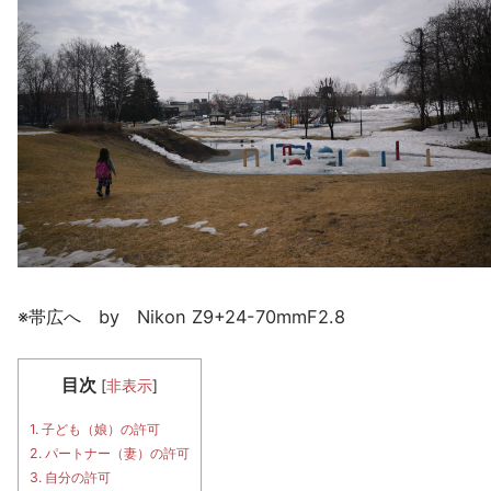
※帯広へ by Nikon Z9+24-70mmF2.8
目次
[
非表示
]
1.
子ども（娘）の許可
2.
パートナー（妻）の許可
3.
自分の許可