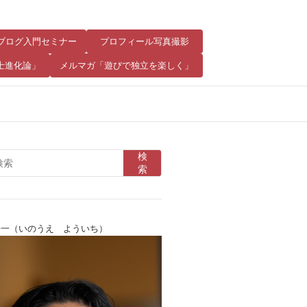
8 ブログ入門セミナー
プロフィール写真撮影
士進化論」
メルマガ「遊びで独立を楽しく」
検
索
陽一（いのうえ よういち）