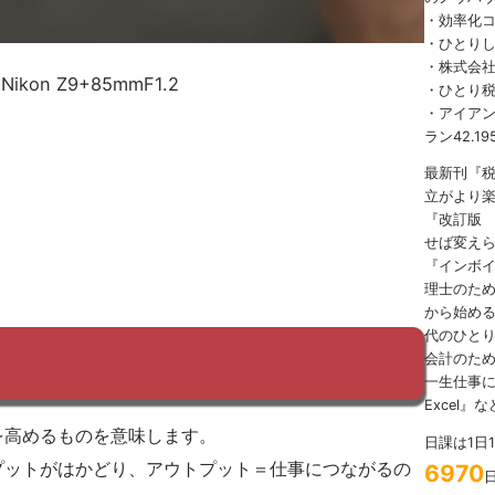
・効率化
・ひとり
・株式会社
n Z9+85mmF1.2
・ひとり
・アイアンマ
ラン42.19
最新刊『
立がより
『改訂版
せば変え
『インボ
理士のため
から始める
代のひとり
会計のため
一生仕事に
Excel』
を高めるものを意味します。
日課は1日
プットがはかどり、アウトプット＝仕事につながるの
6970