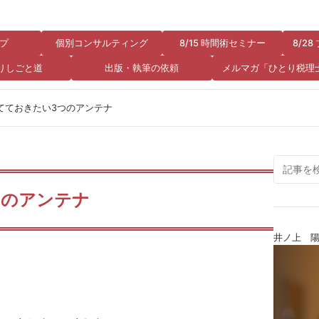
プ
個別コンサルティング
8/15 時間術セミナー
8/2
りしごと道
出版・執筆の依頼
メルマガ「ひとり税理
てておきたい3つのアンテナ
つのアンテナ
井ノ上 