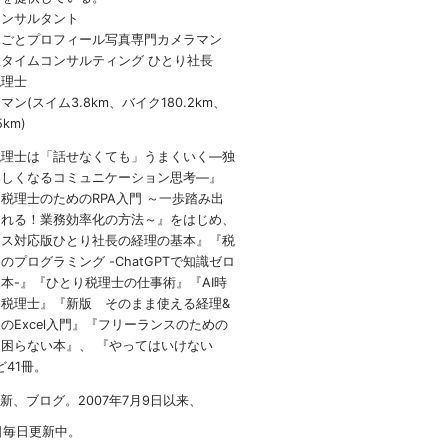
コンサルタント
しごとプロフィール写真専門カメラマン
タイムコンサルティング ひとり社長
税理士
ン(スイム3.8km、バイク180.2km、
5km)
税理士は「話せなくても」うまくいく
―
独
楽しくなるコミュニケーション思考―』
 税理士のための
RPA
入門 ～一歩踏み出
られる！業務効率化の方法～』をはじめ、
イス対応版ひとり社長の経理の基本』『税
のプログラミング -ChatGPTで知識ゼロ
本-』『ひとり税理士の仕事術』『AI時
税理士』『新版 そのまま使える経理&
のExcel入門』『フリーランスのための
困らない本』、 『やってはいけない
など41冊。
1新、ブログ。2007年7月9日以来、
日毎日更新中。