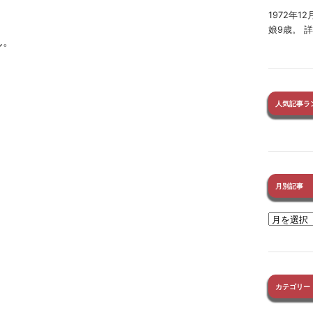
1972年
娘9歳。 
ん。
人気記事ラ
月別記事
カテゴリー