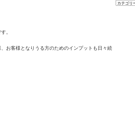
」
です。
様、お客様となりうる方のためのインプットも日々続