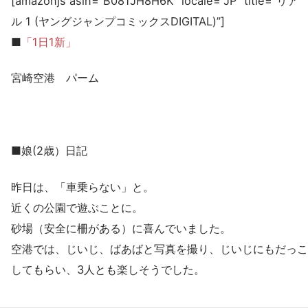
[amazonjs asin=”B081JH8H6K” locale=”JP” title=”リア
ル 1 (ヤングジャンプコミックスDIGITAL)”]
■
「1日1新」
宮崎空港 パーム
■娘(2歳）日記
昨日は、「車乗らない」と。
近くの公園で遊ぶことに。
砂場（安全に柵がある）に喜んでいました。
空港では、じいじ、ばあばと写真を撮り、じいじにもだっこ
してもらい、3人とも楽しそうでした。