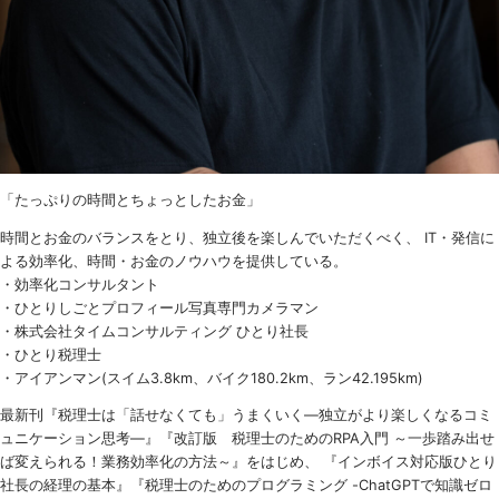
「たっぷりの時間とちょっとしたお金」
時間とお金のバランスをとり、独立後を楽しんでいただくべく、 IT・発信に
よる効率化、時間・お金のノウハウを提供している。
・効率化コンサルタント
・ひとりしごとプロフィール写真専門カメラマン
・株式会社タイムコンサルティング ひとり社長
・ひとり税理士
・アイアンマン(スイム3.8km、バイク180.2km、ラン42.195km)
最新刊『税理士は「話せなくても」うまくいく
―
独立がより楽しくなるコミ
ュニケーション思考―』『改訂版 税理士のための
RPA
入門 ～一歩踏み出せ
ば変えられる！業務効率化の方法～』をはじめ、 『インボイス対応版ひとり
社長の経理の基本』『税理士のためのプログラミング -ChatGPTで知識ゼロ