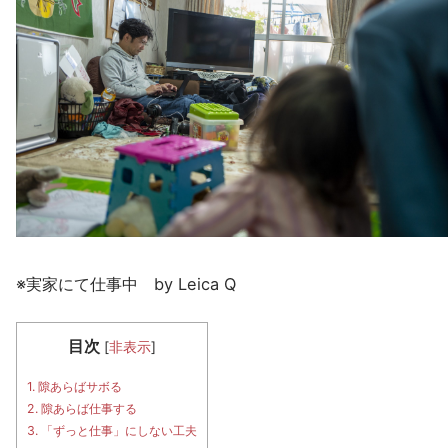
※実家にて仕事中 by Leica Q
目次
[
非表示
]
1.
隙あらばサボる
2.
隙あらば仕事する
3.
「ずっと仕事」にしない工夫