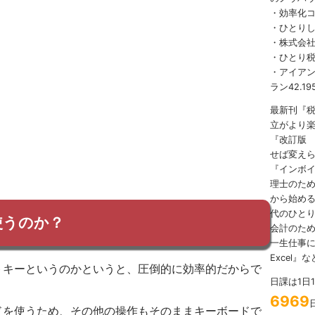
・効率化
・ひとり
・株式会社
・ひとり
・アイアンマ
ラン42.19
最新刊『
立がより
『改訂版
せば変え
『インボ
理士のため
から始める
代のひとり
使うのか？
会計のため
一生仕事に
Excel』
トキーというのかというと、圧倒的に効率的だからで
日課は1日
6969
ドを使うため、その他の操作もそのままキーボードで