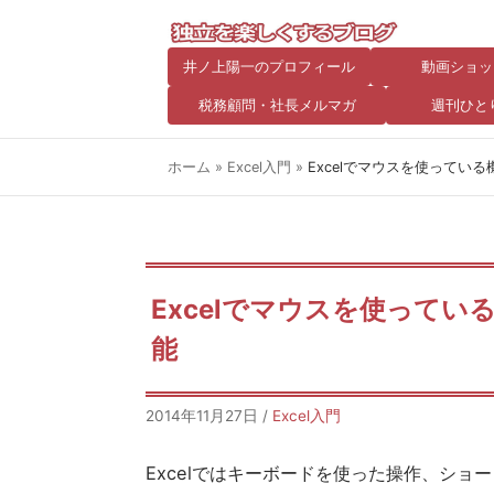
井ノ上陽一のプロフィール
動画ショッ
税務顧問・社長メルマガ
週刊ひと
ホーム
»
Excel入門
»
Excelでマウスを使ってい
Excelでマウスを使って
能
2014年11月27日
/
Excel入門
Excelではキーボードを使った操作、シ