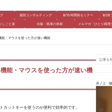
プ
個別コンサルティング
8/15 時間術セミナー
8/2
りしごと道
出版・執筆の依頼
メルマガ「ひとり税理
る機能・マウスを使った方が速い機能
いる機能・マウスを使った方が速い機
井ノ上 
ョートカットキーを使うのが便利で効率的です。