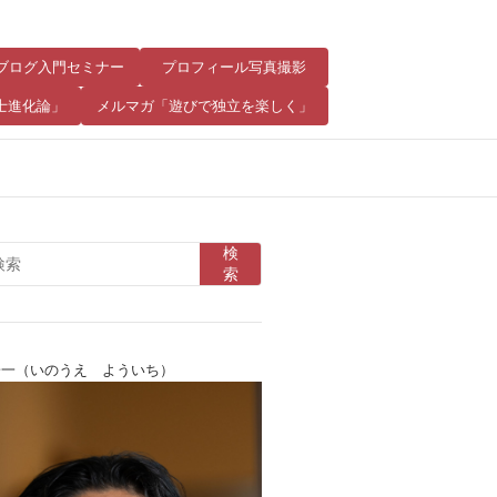
8 ブログ入門セミナー
プロフィール写真撮影
士進化論」
メルマガ「遊びで独立を楽しく」
検
索
陽一（いのうえ よういち）