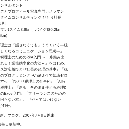
コンサルタント
しごとプロフィール写真専門カメラマン
タイムコンサルティング ひとり社長
税理士
ン(スイム3.8km、バイク180.2km、
5km)
税理士は「話せなくても」うまくいく
―
独
楽しくなるコミュニケーション思考―』
 税理士のための
RPA
入門 ～一歩踏み出
られる！業務効率化の方法～』をはじめ、
イス対応版ひとり社長の経理の基本』『税
のプログラミング -ChatGPTで知識ゼロ
本-』『ひとり税理士の仕事術』『AI時
税理士』『新版 そのまま使える経理&
のExcel入門』『フリーランスのための
困らない本』、 『やってはいけない
など41冊。
1新、ブログ。2007年7月9日以来、
日毎日更新中。