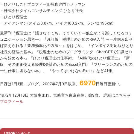
・ひとりしごとプロフィール写真専門カメラマン
・株式会社タイムコンサルティング ひとり社長
・ひとり税理士
・アイアンマン(スイム3.8km、バイク180.2km、ラン42.195km)
最新刊『税理士は「話せなくても」うまくいく
―
独立がより楽しくなるコミ
ュニケーション思考―』『改訂版 税理士のための
RPA
入門 ～一歩踏み出せ
ば変えられる！業務効率化の方法～』をはじめ、 『インボイス対応版ひとり
社長の経理の基本』『税理士のためのプログラミング -ChatGPTで知識ゼロ
から始める本-』『ひとり税理士の仕事術』『AI時代のひとり税理士』『新
版 そのまま使える経理&会計のためのExcel入門』『フリーランスのための
一生仕事に困らない本』、 『やってはいけないExcel』など41冊。
6970
日課は1日1新、ブログ。2007年7月9日以来、
日毎日更新中。
1972年12月18日 大阪生まれ。宮崎育ち東京在住。娘9歳。 詳細はこちら→
プロフィール
人気記事ランキング