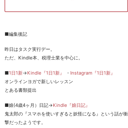
■編集後記
昨日はタスク実行デー。
ただ、Kindle本、税理士業を中心に。
■
1日1新
→
Kindle『1日1新』
・
Instagram『1日1新』
オンラインヨガで新しいレッスン
とある書類提出
■娘(4歳4ヶ月）日記→
Kindle『娘日記』
鬼太郎の『スマホを使いすぎると妖怪になる』という話が衝
撃だったようです。