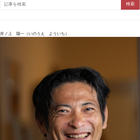
検索
井ノ上 陽一（いのうえ よういち）