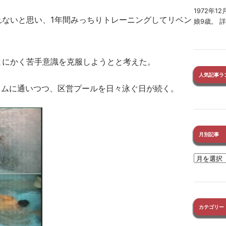
1972年
れないと思い、1年間みっちりトレーニングしてリベン
娘9歳。 
とにかく苦手意識を克服しようとと考えた。
人気記事ラ
イムに通いつつ、区営プールを日々泳ぐ日が続く。
月別記事
カテゴリー