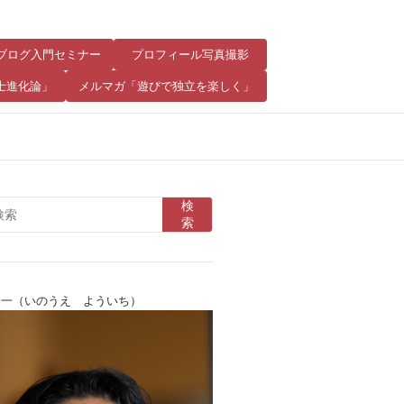
8 ブログ入門セミナー
プロフィール写真撮影
士進化論」
メルマガ「遊びで独立を楽しく」
検
索
陽一（いのうえ よういち）