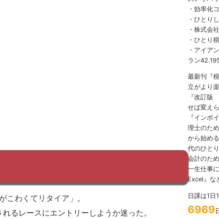
・効率化
・ひとり
・株式会社
・ひとり
・アイアンマ
ラン42.19
最新刊『
立がより
『改訂版
せば変え
『インボ
理士のため
から始める
代のひとり
会計のため
一生仕事に
Excel』
日課は1日
海がこわくてリタイア」。
6969
されるレースにエントリーしようか迷った。