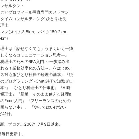
コンサルタント
しごとプロフィール写真専門カメラマン
タイムコンサルティング ひとり社長
税理士
ン(スイム3.8km、バイク180.2km、
5km)
税理士は「話せなくても」うまくいく
―
独
楽しくなるコミュニケーション思考―』
 税理士のための
RPA
入門 ～一歩踏み出
られる！業務効率化の方法～』をはじめ、
イス対応版ひとり社長の経理の基本』『税
のプログラミング -ChatGPTで知識ゼロ
本-』『ひとり税理士の仕事術』『AI時
税理士』『新版 そのまま使える経理&
のExcel入門』『フリーランスのための
困らない本』、 『やってはいけない
など41冊。
1新、ブログ。2007年7月9日以来、
日毎日更新中。