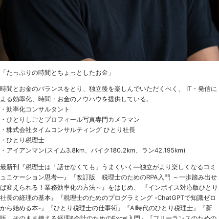
「たっぷりの時間とちょっとしたお金」
時間とお金のバランスをとり、独立後を楽しんでいただくべく、 IT・発信に
よる効率化、時間・お金のノウハウを提供している。
・効率化コンサルタント
・ひとりしごとプロフィール写真専門カメラマン
・株式会社タイムコンサルティング ひとり社長
・ひとり税理士
・アイアンマン(スイム3.8km、バイク180.2km、ラン42.195km)
最新刊『税理士は「話せなくても」うまくいく
―
独立がより楽しくなるコミ
ュニケーション思考―』『改訂版 税理士のための
RPA
入門 ～一歩踏み出せ
ば変えられる！業務効率化の方法～』をはじめ、 『インボイス対応版ひとり
社長の経理の基本』『税理士のためのプログラミング -ChatGPTで知識ゼロ
から始める本-』『ひとり税理士の仕事術』『AI時代のひとり税理士』『新
版 そのまま使える経理&会計のためのExcel入門』『フリーランスのための