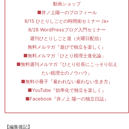
動画ショップ
■井ノ上陽一のプロフィール
8/15 ひとりしごとの時間術セミナー /a>
8/28 WordPressブログ入門セミナー
週刊ひとりしごと道（火曜日配信）
無料メルマガ『遊びで独立を楽しく』
■無料メルマガ「ひとり税理士進化論」
■無料週刊メルマガ『ひとり社長にこっそり伝え
たい税理士のノウハウ』
■無料小冊子『雇われない雇わない生き方』
■YouTube『効率化で独立を楽しく』
■Facebook『井ノ上 陽一の独立日誌』
【編集後記】