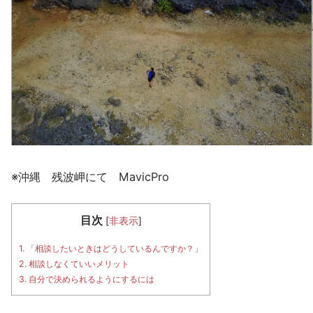
※沖縄 残波岬にて MavicPro
目次
[
非表示
]
1.
「相談したいときはどうしているんですか？」
2.
相談しなくていいメリット
3.
自分で決められるようにするには