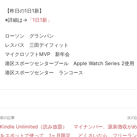
【昨日の1日1新】
※詳細は→
「1日1新」
ローソン グランパン
レスパス 三田デイフィット
マイクロソフトMVP 新年会
港区スポーツセンタープール Apple Watch Series 2使用
港区スポーツセンター ランコース
前の記事
次の
Kindle Unlimited（読み放題）
マイナンバー、源泉徴収がめ
をスポットで使って、1ヶ月限定
どくさいなら、フリーラン