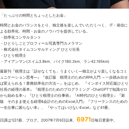
「たっぷりの時間とちょっとしたお金」
時間とお金のバランスをとり、独立後を楽しんでいただくべく、 IT・発信に
よる効率化、時間・お金のノウハウを提供している。
・効率化コンサルタント
・ひとりしごとプロフィール写真専門カメラマン
・株式会社タイムコンサルティング ひとり社長
・ひとり税理士
・アイアンマン(スイム3.8km、バイク180.2km、ラン42.195km)
最新刊『税理士は「話せなくても」うまくいく
―
独立がより楽しくなるコミ
ュニケーション思考―』『改訂版 税理士のための
RPA
入門 ～一歩踏み出せ
ば変えられる！業務効率化の方法～』をはじめ、 『インボイス対応版ひとり
社長の経理の基本』『税理士のためのプログラミング -ChatGPTで知識ゼロ
から始める本-』『ひとり税理士の仕事術』『AI時代のひとり税理士』『新
版 そのまま使える経理&会計のためのExcel入門』『フリーランスのための
一生仕事に困らない本』、 『やってはいけないExcel』など41冊。
6971
日課は1日1新、ブログ。2007年7月9日以来、
日毎日更新中。