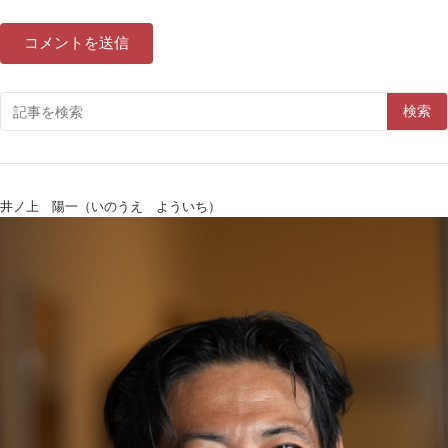
検索
井ノ上 陽一（いのうえ よういち）