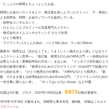
「たっぷりの時間とちょっとしたお金」
時間とお金のバランスをとり、独立後を楽しんでいただくべく、 IT・発信に
よる効率化、時間・お金のノウハウを提供している。
・効率化コンサルタント
・ひとりしごとプロフィール写真専門カメラマン
・株式会社タイムコンサルティング ひとり社長
・ひとり税理士
・アイアンマン(スイム3.8km、バイク180.2km、ラン42.195km)
最新刊『税理士は「話せなくても」うまくいく
―
独立がより楽しくなるコミ
ュニケーション思考―』『改訂版 税理士のための
RPA
入門 ～一歩踏み出せ
ば変えられる！業務効率化の方法～』をはじめ、 『インボイス対応版ひとり
社長の経理の基本』『税理士のためのプログラミング -ChatGPTで知識ゼロ
から始める本-』『ひとり税理士の仕事術』『AI時代のひとり税理士』『新
版 そのまま使える経理&会計のためのExcel入門』『フリーランスのための
一生仕事に困らない本』、 『やってはいけないExcel』など41冊。
6973
日課は1日1新、ブログ。2007年7月9日以来、
日毎日更新中。
1972年12月18日 大阪生まれ。宮崎育ち東京在住。娘9歳。 詳細はこちら→
プロフィール