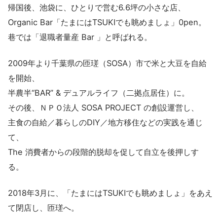
帰国後、池袋に、ひとりで営む6.6坪の小さな店、
Organic Bar「たまにはTSUKIでも眺めましょ」0pen。
巷では「退職者量産 Bar 」と呼ばれる。
2009年より千葉県の匝瑳（SOSA）市で米と大豆を自給
を開始、
半農半“BAR” & デュアルライフ（二拠点居住）に。
その後、ＮＰＯ法人 SOSA PROJECT の創設運営し、
主食の自給／暮らしのDIY／地方移住などの実践を通じ
て、
The 消費者からの段階的脱却を促して自立を後押しす
る。
2018年3月に、「たまにはTSUKIでも眺めましょ」をあえ
て閉店し、匝瑳へ。