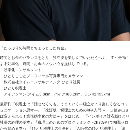
「たっぷりの時間とちょっとしたお金」
時間とお金のバランスをとり、独立後を楽しんでいただくべく、 IT・発信に
よる効率化、時間・お金のノウハウを提供している。
・効率化コンサルタント
・ひとりしごとプロフィール写真専門カメラマン
・株式会社タイムコンサルティング ひとり社長
・ひとり税理士
・アイアンマン(スイム3.8km、バイク180.2km、ラン42.195km)
最新刊『税理士は「話せなくても」うまくいく
―
独立がより楽しくなるコミ
ュニケーション思考―』『改訂版 税理士のための
RPA
入門 ～一歩踏み出せ
ば変えられる！業務効率化の方法～』をはじめ、 『インボイス対応版ひとり
社長の経理の基本』『税理士のためのプログラミング -ChatGPTで知識ゼロ
から始める本-』『ひとり税理士の仕事術』『AI時代のひとり税理士』『新