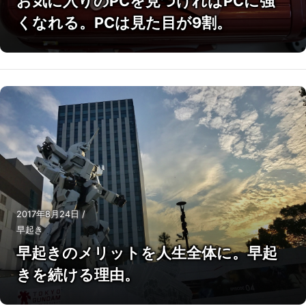
お気に入りのPCを見つければPCに強
くなれる。PCは見た目が9割。
2017年8月24日
/
早起き
早起きのメリットを人生全体に。早起
きを続ける理由。