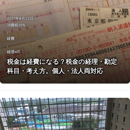
2017年8月22日
/
消費税10%
,
経費
,
経理×IT
税金は経費になる？税金の経理・勘定
科目・考え方。個人・法人両対応