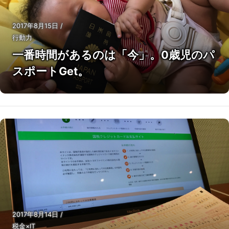
2017年8月15日
/
行動力
一番時間があるのは「今」。0歳児のパ
スポートGet。
2017年8月14日
/
税金×IT