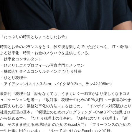
「たっぷりの時間とちょっとしたお金」
時間とお金のバランスをとり、独立後を楽しんでいただくべく、 IT・発信に
よる効率化、時間・お金のノウハウを提供している。
・効率化コンサルタント
・ひとりしごとプロフィール写真専門カメラマン
・株式会社タイムコンサルティング ひとり社長
・ひとり税理士
・アイアンマン(スイム3.8km、バイク180.2km、ラン42.195km)
最新刊『税理士は「話せなくても」うまくいく
―
独立がより楽しくなるコミ
ュニケーション思考―』『改訂版 税理士のための
RPA
入門 ～一歩踏み出せ
ば変えられる！業務効率化の方法～』をはじめ、 『インボイス対応版ひとり
社長の経理の基本』『税理士のためのプログラミング -ChatGPTで知識ゼロ
から始める本-』『ひとり税理士の仕事術』『AI時代のひとり税理士』『新
版 そのまま使える経理&会計のためのExcel入門』『フリーランスのための
一生仕事に困らない本』、 『やってはいけないExcel』など41冊。