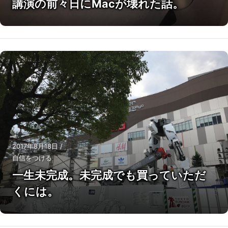
講演の前々日にMacが壊れた話。
2017年8月18日
/
自信をつける
一生未完成。未完成でも買っていただ
くには。