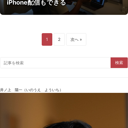
iPhone配信もできる
1
2
次へ »
検索
井ノ上 陽一（いのうえ よういち）