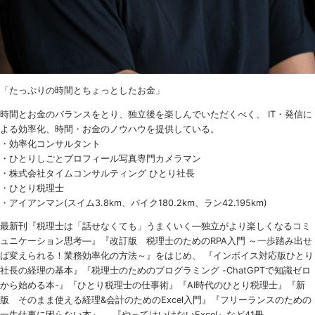
「たっぷりの時間とちょっとしたお金」
時間とお金のバランスをとり、独立後を楽しんでいただくべく、 IT・発信に
よる効率化、時間・お金のノウハウを提供している。
・効率化コンサルタント
・ひとりしごとプロフィール写真専門カメラマン
・株式会社タイムコンサルティング ひとり社長
・ひとり税理士
・アイアンマン(スイム3.8km、バイク180.2km、ラン42.195km)
最新刊『税理士は「話せなくても」うまくいく
―
独立がより楽しくなるコミ
ュニケーション思考―』『改訂版 税理士のための
RPA
入門 ～一歩踏み出せ
ば変えられる！業務効率化の方法～』をはじめ、 『インボイス対応版ひとり
社長の経理の基本』『税理士のためのプログラミング -ChatGPTで知識ゼロ
から始める本-』『ひとり税理士の仕事術』『AI時代のひとり税理士』『新
版 そのまま使える経理&会計のためのExcel入門』『フリーランスのための
一生仕事に困らない本』、 『やってはいけないExcel』など41冊。