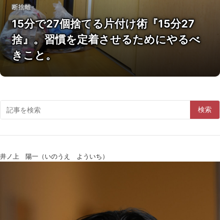
断捨離
15分で27個捨てる片付け術『15分27
捨』。習慣を定着させるためにやるべ
きこと。
検索
井ノ上 陽一（いのうえ よういち）