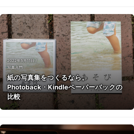
2022年5月11日
/
写真入門
紙の写真集をつくるなら。
Photoback・Kindleペーパーバックの
比較