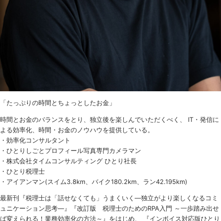
「たっぷりの時間とちょっとしたお金」
時間とお金のバランスをとり、独立後を楽しんでいただくべく、 IT・発信に
よる効率化、時間・お金のノウハウを提供している。
・効率化コンサルタント
・ひとりしごとプロフィール写真専門カメラマン
・株式会社タイムコンサルティング ひとり社長
・ひとり税理士
・アイアンマン(スイム3.8km、バイク180.2km、ラン42.195km)
最新刊『税理士は「話せなくても」うまくいく
―
独立がより楽しくなるコミ
ュニケーション思考―』『改訂版 税理士のための
RPA
入門 ～一歩踏み出せ
ば変えられる！業務効率化の方法～』をはじめ、 『インボイス対応版ひとり