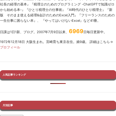
社長の経理の基本』『税理士のためのプログラミング -ChatGPTで知識ゼロ
から始める本-』『ひとり税理士の仕事術』『AI時代のひとり税理士』『新
版 そのまま使える経理&会計のためのExcel入門』『フリーランスのための
一生仕事に困らない本』、 『やってはいけないExcel』など41冊。
6969
日課は1日1新、ブログ。2007年7月9日以来、
日毎日更新中。
1972年12月18日 大阪生まれ。宮崎育ち東京在住。娘9歳。 詳細はこちら→
プロフィール
人気記事ランキング
月別記事